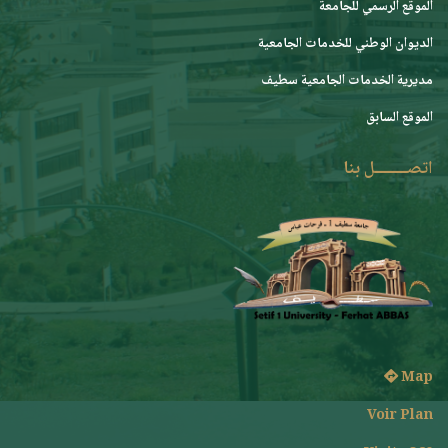
الموقع الرسمي للجامعة
ﺍﻟﺪﻳﻮﺍﻥ ﺍﻟﻮﻃﻨﻲ ﻟﻠﺨﺪﻣﺎﺕ ﺍﻟﺠﺎﻣﻌﻴﺔ
مديرية الخدمات الجامعية سطيف
الموقع السابق
اتصــــــــل بنا
Map
Voir Plan